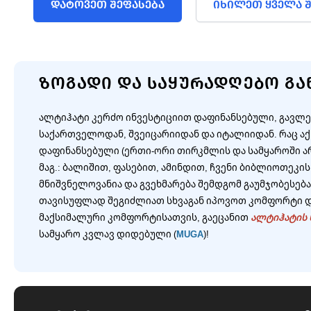
ᲓᲐᲢᲝᲕᲔᲗ ᲨᲔᲤᲐᲡᲔᲑᲐ
ᲘᲮᲘᲚᲔᲗ ᲧᲕᲔᲚᲐ Შ
ᲖᲝᲒᲐᲓᲘ ᲓᲐ ᲡᲐᲧᲣᲠᲐᲓᲦᲔᲑᲝ ᲒᲐ
ალტიჰატი კერძო ინვესტიციით დაფინანსებული, გავლე
საქართველოდან, შვეიცარიიდან და იტალიიდან. რაც აქ
დაფინანსებული (ერთი-ორი თირკმლის და სამყაროში ა
მაგ.: ბალიშით, ფასებით, ამინდით, ჩვენი ბიბლიოთეკის
მნიშვნელოვანია და გვეხმარება შემდგომ გაუმჯობესებ
თავისუფლად შეგიძლიათ სხვაგან იპოვოთ კომფორტი და
მაქსიმალური კომფორტისათვის, გაეცანით
ალტიჰატის 
სამყარო კვლავ დიდებული (
MUGA
)!