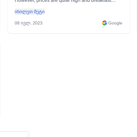
However, prices are quite high and breakfast
starts late for a mountain hut (8 am)
იხილეთ მეტი
08 ივლ, 2023
Google