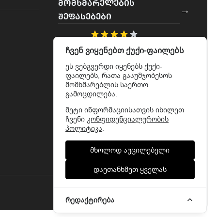
ᲛᲝᲛᲮᲛᲐᲠᲔᲚᲔᲑᲘᲡ
→
ᲨᲔᲤᲐᲡᲔᲑᲔᲑᲘ
4.7
გამომდინარე 329
ჩვენ ვიყენებთ ქუქი-ფაილებს
მიმოხილვიდან
ეს ვებგვერდი იყენებს ქუქი-
ფაილებს, რათა გააუმჯობესოს
მომხმარებლის საერთო
გამოცდილება.
მეტი ინფორმაციისათვის იხილეთ
ჩვენი
კონფიდენციალურობის
პოლიტიკა
.
მხოლოდ აუცილებელი
დაეთანხმეთ ყველას
დამზადებულია
Webit
რედაქტირება