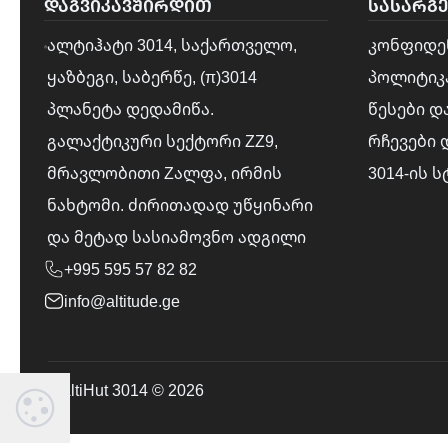
ᲓᲐᲒᲕᲘᲙᲐᲕᲨᲘᲠᲓᲘᲗ
ᲡᲐᲡᲐᲠᲒ
ალტიჰატი 3014, საქართველო,
კონფიდე
ყაზბეგი, საბერწე, (π)3014
პოლიტიკ
პლანეტა დედამიწა.
წესები დ
გალაქტიკური სექტორი ZZ9,
რჩევები 
მრავლობითი Zალფა, ირმის
3014-ის 
ნახტომი. ძირითადად უწყინარი
და მეტად სასიამოვნო ადგილი
+995 595 57 82 82
info@altitude.ge
AltiHut 3014 © 2026