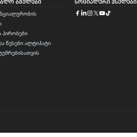
ᲔᲑᲚᲝ ᲑᲛᲣᲚᲔᲑᲘ
ᲡᲝᲪᲘᲐᲚᲣᲠᲘ ᲥᲡᲔᲚᲔᲑᲘ
ნციალურობის
ა
ა პირობები
და წესები ალტიჰატი
სტუმრებისათვის