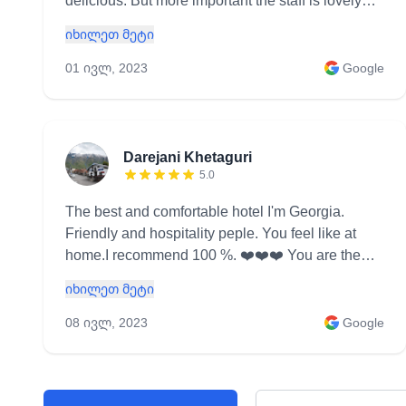
delicious. But more important the staff is lovely
and we spent an amazing evening talking to them
იხილეთ მეტი
! We will come back ! This is a must go place if
you visit this region !
01 ივლ, 2023
Google
Rooms5.0Service5.0Location5.0 Hotel
highlightsLuxury · Great view · Quiet · Child-
friendly RoomsVery comfy and quiet Nearby
activitiesHiking, Alpinism
Darejani Khetaguri
5.0
The best and comfortable hotel I'm Georgia.
Friendly and hospitality peple. You feel like at
home.I recommend 100 %. ❤️❤️❤️ You are the
best
იხილეთ მეტი
08 ივლ, 2023
Google