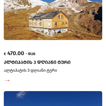
470.00
€
- ᲓᲐᲜ
ᲐᲚᲢᲘᲰᲐᲢᲘᲡ 3 ᲓᲦᲘᲐᲜᲘ ᲢᲣᲠᲘ
ალტიჰატის 3 დღიანი ტური
→