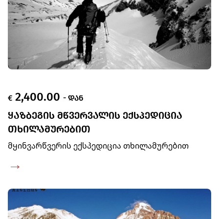
2,400.00
€
- ᲓᲐᲜ
ᲧᲐᲖᲑᲔᲒᲘᲡ ᲛᲬᲕᲔᲠᲕᲐᲚᲘᲡ ᲔᲥᲡᲞᲔᲓᲘᲪᲘᲐ
ᲗᲮᲘᲚᲐᲛᲣᲠᲔᲑᲘᲗ
მყინვარწვერის ექსპედიცია თხილამურებით
→