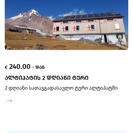
240.00
€
- ᲓᲐᲜ
ᲐᲚᲢᲘᲰᲐᲢᲘᲡ 2 ᲓᲦᲘᲐᲜᲘ ᲢᲣᲠᲘ
2 დღიანი სათავგადასავლო ტური ალტიჰატში
→