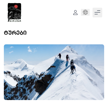
Language
ᲢᲣᲠᲔᲑᲘ