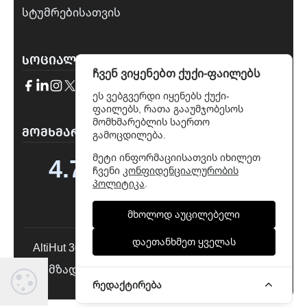
სტუმრებისათვის
ᲡᲝᲪᲘᲐᲚᲣᲠᲘ ᲥᲡᲔᲚᲔᲑᲘ
ჩვენ ვიყენებთ ქუქი-ფაილებს
ეს ვებგვერდი იყენებს ქუქი-
ფაილებს, რათა გააუმჯობესოს
მომხმარებლის საერთო
→
ᲛᲝᲛᲮᲛᲐᲠᲔᲚᲔᲑᲘᲡ ᲨᲔᲤᲐᲡᲔᲑᲔᲑᲘ
გამოცდილება.
მეტი ინფორმაციისათვის იხილეთ
4.7
ჩვენი
კონფიდენციალურობის
გამომდინარე 329 მიმოხილვიდან
პოლიტიკა
.
მხოლოდ აუცილებელი
დაეთანხმეთ ყველას
AltiHut 3014 © 2026
დამზადებულია
Webit
რედაქტირება